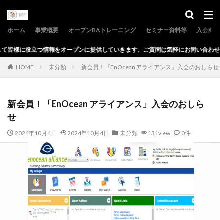
ホーム
事業概要
オープンBAトレーニング
セミナー資料等
入会案内
ープンに提供していきます。ご質問は気軽にお問い合わせからどうぞ。
HOME
未分類
新会員！「EnOcean アライアンス」入会のおしらせ
新会員！「EnOcean アライアンス」入会のおしら
せ
2024年10月4日
2024年10月4日
未分類
131view
0件