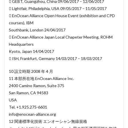
 GEBT, Guangzhou, China 09/06/2017 – 12/06/2017
 Lightfair, Philadelphia, USA 09/05/2017 – 11/05/2017
 EnOcean Alliance Open House Event (exhibition and CPD
courses), IBM
Southbank, London 24/04/2017
 EnOcean Alliance Japan Local Chapeter Meeting, ROHM
Headquarters
Kyoto, Japan 14/04/2017
 ISH, Frankfurt, Germany 14/03/2017 – 18/03/2017
10 設立時期 2008 年 4 月
11 本部所在地 EnOcean Alliance Inc.
2400 Camino Ramon, Suite 375
San Ramon, CA 94583
USA
Tel. +1.925.275-6601
info@enocean-alliance.org
12 関連標準化技術 エンオーシャン無線規格