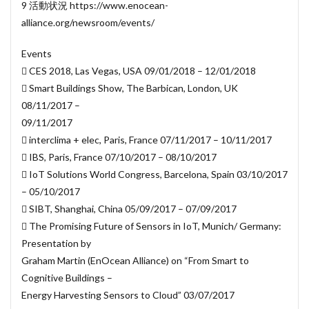
9 活動状況 https://www.enocean-
alliance.org/newsroom/events/
Events
 CES 2018, Las Vegas, USA 09/01/2018 – 12/01/2018
 Smart Buildings Show, The Barbican, London, UK
08/11/2017 –
09/11/2017
 interclima + elec, Paris, France 07/11/2017 – 10/11/2017
 IBS, Paris, France 07/10/2017 – 08/10/2017
 IoT Solutions World Congress, Barcelona, Spain 03/10/2017
– 05/10/2017
 SIBT, Shanghai, China 05/09/2017 – 07/09/2017
 The Promising Future of Sensors in IoT, Munich/ Germany:
Presentation by
Graham Martin (EnOcean Alliance) on “From Smart to
Cognitive Buildings –
Energy Harvesting Sensors to Cloud” 03/07/2017