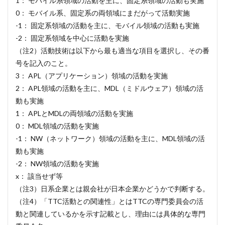
1： モバイル系領域の活動を主に、固定系領域の活動も実施
0： モバイル系、固定系の両領域にまだがって活動実施
-1： 固定系領域の活動を主に、モバイル領域の活動も実施
-2： 固定系領域を中心に活動を実施
（注2）活動技術は以下から最も適当な項目を選択し、その番
号を記入のこと。
3： APL（アプリケーション）領域の活動を実施
2： APL領域の活動を主に、MDL（ミドルウェア）領域の活
動も実施
1： APLとMDLの両領域の活動を実施
0： MDL領域の活動を実施
-1： NW（ネットワーク）領域の活動を主に、MDL領域の活
動も実施
-2： NW領域の活動を実施
x： 該当せず等
（注3）日系企業とは親会社が日本企業かどうかで判断する。
（注4）「TTC活動との関連性」とはTTCの専門委員会の活
動と関連しているかを示す記載とし、理由には具体的な専門