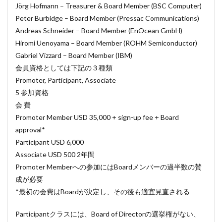
Jörg Hofmann – Treasurer & Board Member (BSC Computer)
Peter Burbidge – Board Member (Pressac Communications)
Andreas Schneider – Board Member (EnOcean GmbH)
Hiromi Uenoyama – Board Member (ROHM Semiconductor)
Gabriel Vizzard – Board Member (IBM)
会員資格としては下記の３種類
Promoter, Participant, Associate
5 参加資格
会 費
Promoter Member USD 35,000 + sign-up fee + Board
approval*
Participant USD 6,000
Associate USD 500 2年間
Promoter Memberへの参加にはBoardメンバーの過半数の賛
成が必要
*最初の会費はBoardが決定し、その後も適宜見直される
Participantクラスには、Board of Directorの選挙権がない、