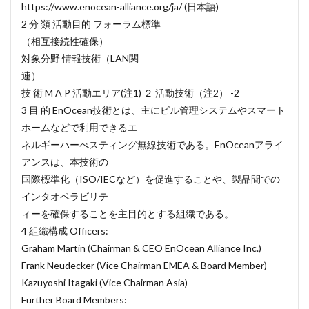
https://www.enocean-alliance.org/ja/ (日本語)
2 分 類 活動目的 フォーラム標準
（相互接続性確保）
対象分野 情報技術（LAN関
連）
技 術 M A P 活動エリア(注1) ２ 活動技術（注2） -2
3 目 的 EnOcean技術とは、主にビル管理システムやスマート
ホームなどで利用できるエ
ネルギーハーべスティング無線技術である。EnOceanアライ
アンスは、本技術の
国際標準化（ISO/IECなど）を促進することや、製品間での
インタオペラビリテ
ィーを確保することを主目的とする組織である。
4 組織構成 Officers:
Graham Martin (Chairman & CEO EnOcean Alliance Inc.)
Frank Neudecker (Vice Chairman EMEA & Board Member)
Kazuyoshi Itagaki (Vice Chairman Asia)
Further Board Members: