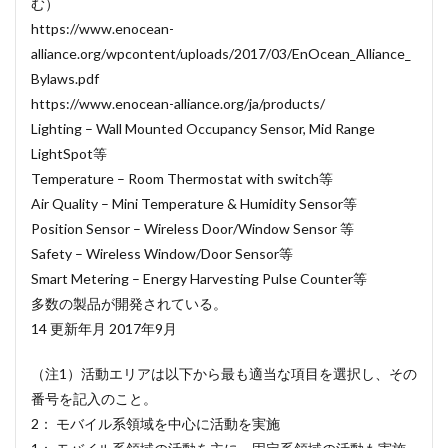
む）
https://www.enocean-
alliance.org/wpcontent/uploads/2017/03/EnOcean_Alliance_
Bylaws.pdf
https://www.enocean-alliance.org/ja/products/
Lighting – Wall Mounted Occupancy Sensor, Mid Range
LightSpot等
Temperature – Room Thermostat with switch等
Air Quality – Mini Temperature & Humidity Sensor等
Position Sensor – Wireless Door/Window Sensor 等
Safety – Wireless Window/Door Sensor等
Smart Metering – Energy Harvesting Pulse Counter等
多数の製品が開発されている。
14 更新年月 2017年9月
（注1）活動エリアは以下から最も適当な項目を選択し、その
番号を記入のこと。
2： モバイル系領域を中心に活動を実施