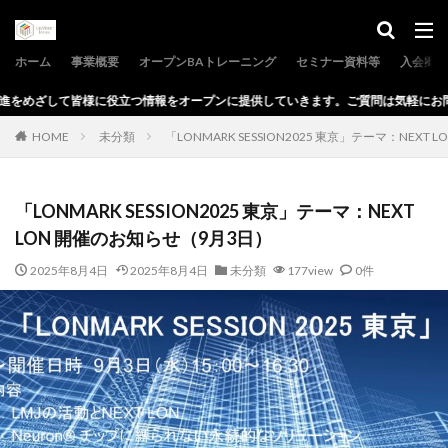
ホーム
事業概要
オープンBAトレーニング
セミナー資料等
入会案内
に役立つ情報をオープンに提供していきます。ご質問は気軽にお問い合わせからど
HOME
未分類
「LONMARK SESSION2025 東京」テーマ：NEXT
「LONMARK SESSION2025 東京」テーマ：NEXT
LON 開催のお知らせ（9月3日）
2025年8月4日
2025年8月4日
未分類
177view
0件