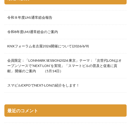
令和８年度LMJ通常総会報告
令和8年度LMJ通常総会のご案内
KNXフォーラム名古屋2026開催について(2026/6/9)
会員限定：「LONMARK SESSION2026 東京」テーマ：「次世代LONはオ
ープンソースで’NEXT LON’を実現」「スマートビルの普及と促進に貢
献」 開催のご案内 （5月14日）
スマビルEXPOでNEXT-LONの紹介をします！
最近のコメント